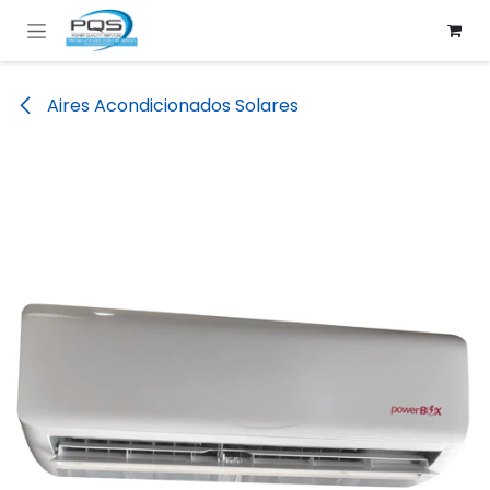
Ir al contenido
Aires Acondicionados Solares