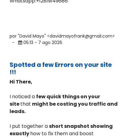
Whatsapp:+12819149686
por "David Mayo" <davidmayofrank@gmail.com>
-
05:13 - 7 ago 2026
Spotted a few Errors on your site
!!!
Hi There,
I noticed a
few quick things on your
site
that
might be costing you traffic and
leads.
I put together a
short snapshot showing
exactly
how to fix them and boost