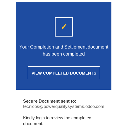
✓
Your Completion and Settlement document
has been completed
VIEW COMPLETED DOCUMENTS
Sec‍ure Docu‍ment sent to:
tecnicos@powerqualitysystems.odoo.com
Kindly l‍ogin to review the completed
docu‍ment.