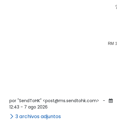
電郵地
網頁
Cou
RM 1303, MU
旺角
Tel
por "SendToHK" <post@ms.sendtohk.com>
-
12:43 - 7 ago 2026
3 archivos adjuntos