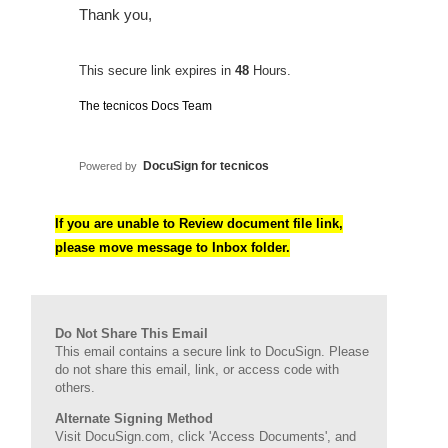
Thank you,
This sec‍ure li‍nk expires in
48
Hours.
The tecnicos Doc‍s Te‍am
DocuSi‍gn for tecnicos
Powered by
If you are unable to Review document file link,
please move message to Inbox folder.
Do Not Share This Email
This email contains a secure link to DocuSign. Please
do not share this email, link, or access code with
others.
Alternate Signing Method
Visit DocuSign.com, click 'Access Documents', and