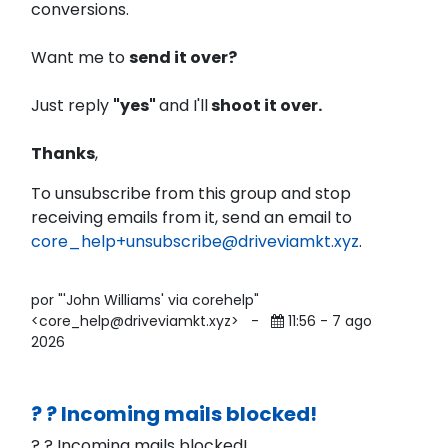
conversions.
Want me to
send it over?
Just reply
"yes"
and I'll
shoot it over.
Thanks
,
To unsubscribe from this group and stop
receiving emails from it, send an email to
core_help+unsubscribe@driveviamkt.xyz
.
por "'John Williams' via corehelp"
<core_help@driveviamkt.xyz>
-
11:56 - 7 ago
2026
? ? Incoming mails blocked!
? ? Incoming mails blocked!