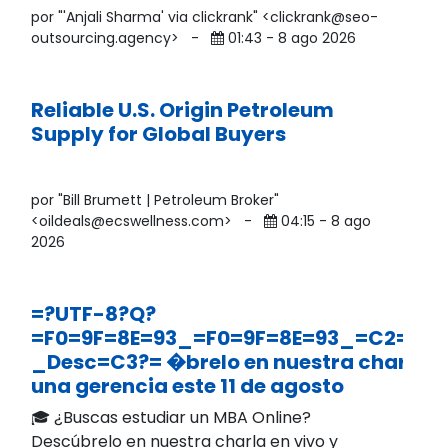
por "'Anjali Sharma' via clickrank" <clickrank@seo-
outsourcing.agency>
-
01:43 - 8 ago 2026
Reliable U.S. Origin Petroleum
Supply for Global Buyers
por "Bill Brumett | Petroleum Broker"
<oildeals@ecswellness.com>
-
04:15 - 8 ago
2026
=?UTF-8?Q?
=F0=9F=8E=93_=F0=9F=8E=93_=C2=BFB
_Desc=C3?= �brelo en nuestra charla en
una gerencia este 11 de agosto
🎓 ¿Buscas estudiar un MBA Online?
Descúbrelo en nuestra charla en vivo y