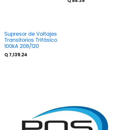
Q
88.39
Supresor de Voltajes
Transitorios Trifásico
100kA 208/120
Q
7,139.24