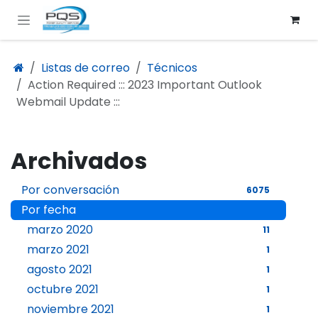
Ir al contenido
Listas de correo
Técnicos
Action Required ::: 2023 Important Outlook
Webmail Update :::
Archivados
Por conversación
6075
Por fecha
marzo 2020
11
marzo 2021
1
agosto 2021
1
octubre 2021
1
noviembre 2021
1